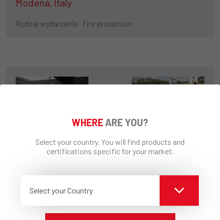
Modena, Italy
Rodzaj wydarzenia
Fire protection
WHERE
ARE YOU?
Wastewater Treatment Plant
Select your country. You will find products and
certifications specific for your market.
Buenos Aires, Argentina
Wykonawca
Grupo Estisol
Rodzaj wydarzenia
Thermal insulation
Select your Country